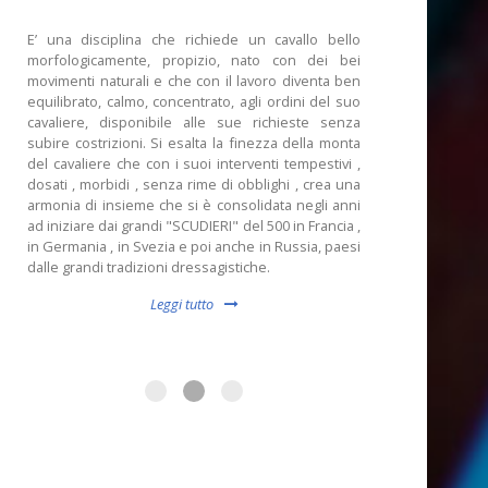
E’ una disciplina che richiede un cavallo bello
morfologicamente, propizio, nato con dei bei
movimenti naturali e che con il lavoro diventa ben
equilibrato, calmo, concentrato, agli ordini del suo
cavaliere, disponibile alle sue richieste senza
subire costrizioni. Si esalta la finezza della monta
del cavaliere che con i suoi interventi tempestivi ,
dosati , morbidi , senza rime di obblighi , crea una
armonia di insieme che si è consolidata negli anni
ad iniziare dai grandi "SCUDIERI" del 500 in Francia ,
in Germania , in Svezia e poi anche in Russia, paesi
dalle grandi tradizioni dressagistiche.
Leggi tutto