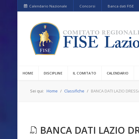
Calendario Nazionale
Concorsi
Banca dati FISE
HOME
DISCIPLINE
IL COMITATO
CALENDARIO
Sei qui:
Home
Classifiche
BANCA DATI LAZIO DRESS
BANCA DATI LAZIO DR