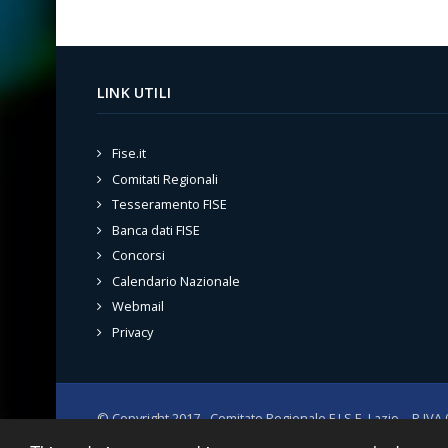
LINK UTILI
Fise.it
Comitati Regionali
Tesseramento FISE
Banca dati FISE
Concorsi
Calendario Nazionale
Webmail
Privacy
© Copyright 2017 - Comitato Regionale F.I.S.E. Lazio. - P.IV