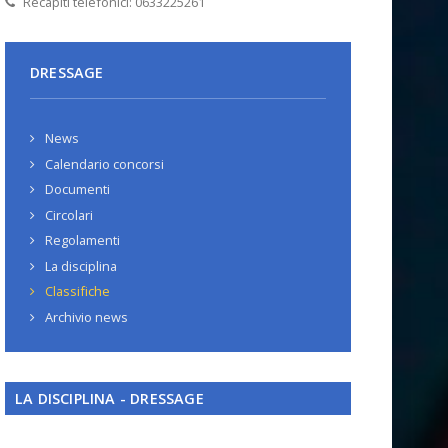
Recapiti telefonici: 0633225261
DRESSAGE
News
Calendario concorsi
Documenti
Circolari
Regolamenti
La disciplina
Classifiche
Archivio news
LA DISCIPLINA - DRESSAGE