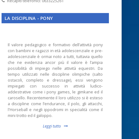
Recapiti telefonici: 0633225261
LA DISCIPLINA - PONY
Il valore pedagogico e formativo dell’attività pony
con bambini e ragazzi in età adolescenziale e pre-
adolescenziale è ormai noto a tutti, tuttavia quello
che ne evidenzia ancor più il valore è l’ampia
possibilità di impiego nelle attività equestri. Da
tempo utilizzati nelle discipline olimpiche (salto
ostacoli, completo e dressage), essi vengono
impiegati con successo in attività ludico-
addestrative come i pony games, le gimkane ed il
carosello. Recentemente il loro utilizzo si è esteso
a discipline come l’endurance, il polo, gli attacchi,
l'Horseball e negli ippodromi in specialità come il
mini trotto ed il galoppo.
Leggi tutto