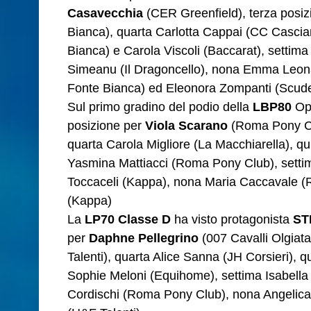
Casavecchia
(CER Greenfield), terza posi
Bianca), quarta Carlotta Cappai (CC Cascian
Bianca) e Carola Viscoli (Baccarat), settima
Simeanu (Il Dragoncello), nona Emma Leon
Fonte Bianca) ed Eleonora Zompanti (Scuder
Sul primo gradino del podio della
LBP80
Op
posizione per
Viola Scarano
(Roma Pony Cl
quarta Carola Migliore (La Macchiarella), qu
Yasmina Mattiacci (Roma Pony Club), settim
Toccaceli (Kappa), nona Maria Caccavale (
(Kappa)
La
LP70
Classe D
ha visto protagonista
ST
per
Daphne Pellegrino
(007 Cavalli Olgiata
Talenti), quarta Alice Sanna (JH Corsieri), 
Sophie Meloni (Equihome), settima Isabella
Cordischi (Roma Pony Club), nona Angelica