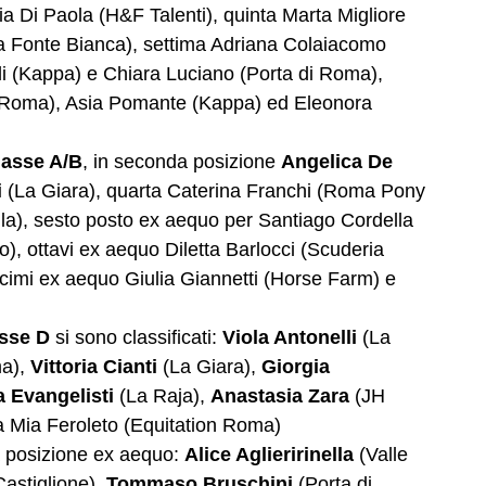
 Di Paola (H&F Talenti), quinta Marta Migliore
ia Fonte Bianca), settima Adriana Colaiacomo
li (Kappa) e Chiara Luciano (Porta di Roma),
on Roma), Asia Pomante (Kappa) ed Eleonora
lasse A/B
, in seconda posizione
Angelica De
i
(La Giara), quarta Caterina Franchi (Roma Pony
la), sesto posto ex aequo per Santiago Cordella
), ottavi ex aequo Diletta Barlocci (Scuderia
ecimi ex aequo Giulia Giannetti (Horse Farm) e
sse D
si sono classificati:
Viola Antonelli
(La
ma),
Vittoria Cianti
(La Giara),
Giorgia
a Evangelisti
(La Raja),
Anastasia Zara
(JH
a Mia Feroleto (Equitation Roma)
a posizione ex aequo:
Alice Aglieririnella
(Valle
Castiglione),
Tommaso Bruschini
(Porta di