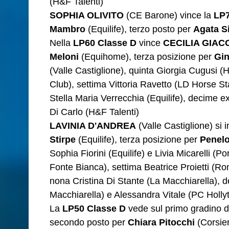
(H&F Talenti)
SOPHIA OLIVITO
(CE Barone) vince la
LP7
Mambro
(Equilife), terzo posto per
Agata S
Nella
LP60 Classe D
vince
CECILIA GIAC
Meloni
(Equihome), terza posizione per
Gin
(Valle Castiglione), quinta Giorgia Cugusi
Club), settima Vittoria Ravetto (LD Horse Sta
Stella Maria Verrecchia (Equilife), decime 
Di Carlo (H&F Talenti)
LAVINIA D'ANDREA
(Valle Castiglione) si
Stirpe
(Equilife), terza posizione per
Penel
Sophia Fiorini (Equilife) e Livia Micarelli (P
Fonte Bianca), settima Beatrice Proietti (R
nona Cristina Di Stante (La Macchiarella),
Macchiarella) e Alessandra Vitale (PC Holly
La
LP50 Classe D
vede sul primo gradino 
secondo posto per
Chiara Pitocchi
(Corsier