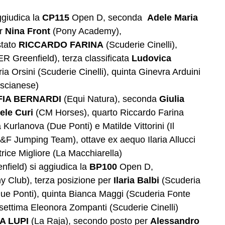
giudica la
CP115
Open D, seconda
Adele Maria
er
Nina Front
(Pony Academy),
stato
RICCARDO FARINA
(Scuderie Cinelli),
R Greenfield), terza classificata
Ludovica
 Orsini (Scuderie Cinelli), quinta Ginevra Arduini
ascianese)
FIA BERNARDI
(Equi Natura), seconda
Giulia
ele Curi
(CM Horses), quarto Riccardo Farina
 Kurlanova (Due Ponti) e Matilde Vittorini (Il
&F Jumping Team), ottave ex aequo Ilaria Allucci
trice Migliore (La Macchiarella)
field) si aggiudica la
BP100
Open D,
 Club), terza posizione per
Ilaria Balbi
(Scuderia
ue Ponti), quinta Bianca Maggi (Scuderia Fonte
settima Eleonora Zompanti (Scuderie Cinelli)
A LUPI
(La Raja), secondo posto per
Alessandro