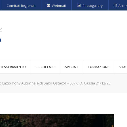
Comitati Regionali
Webmail
Photogallery
Archi
TESSERAMENTO
CIRCOLI AFF.
SPECIALI
FORMAZIONE
STA
o Lazio Pony Autunnale di Salto Ostacoli - 007 C.O. Cassia 21/12/25