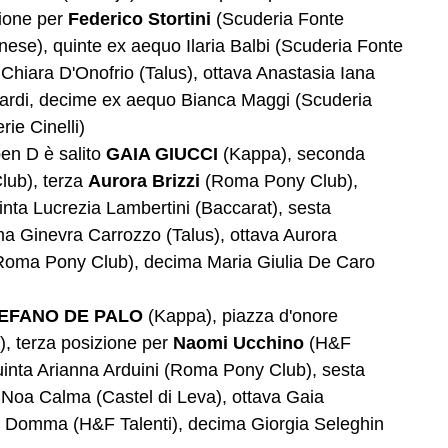
zione per
Federico Stortini
(Scuderia Fonte
ese), quinte ex aequo Ilaria Balbi (Scuderia Fonte
 Chiara D'Onofrio (Talus), ottava Anastasia Iana
ardi, decime ex aequo Bianca Maggi (Scuderia
ie Cinelli)
en D è salito
GAIA GIUCCI
(Kappa), seconda
ub), terza
Aurora Brizzi
(Roma Pony Club),
inta Lucrezia Lambertini (Baccarat), sesta
a Ginevra Carrozzo (Talus), ottava Aurora
Roma Pony Club), decima Maria Giulia De Caro
EFANO DE PALO
(Kappa), piazza d'onore
), terza posizione per
Naomi Ucchino
(H&F
quinta Arianna Arduini (Roma Pony Club), sesta
 Noa Calma (Castel di Leva), ottava Gaia
 Domma (H&F Talenti), decima Giorgia Seleghin