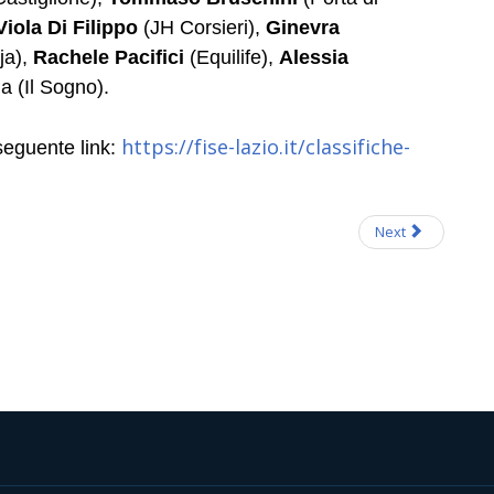
Viola Di Filippo
(JH Corsieri),
Ginevra
ja),
Rachele Pacifici
(Equilife),
Alessia
a (Il Sogno).
https://fise-lazio.it/
classifiche-
 seguente link:
Next