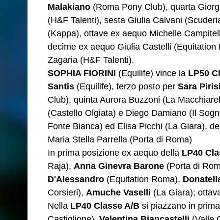
Malakiano
(Roma Pony Club), quarta Giorgia
(H&F Talenti), sesta Giulia Calvani (Scuder
(Kappa), ottave ex aequo Michelle Campitel
decime ex aequo Giulia Castelli (Equitati
Zagaria (H&F Talenti).
SOPHIA FIORINI
(Equilife) vince la
LP50 C
Santis
(Equilife), terzo posto per
Sara Piris
Club), quinta Aurora Buzzoni (La Macchiarel
(Castello Olgiata) e Diego Damiano (Il Sogno
Fonte Bianca) ed Elisa Picchi (La Giara), d
Maria Stella Parrella (Porta di Roma)
In prima posizione ex aequo della
LP40 Cla
Raja),
Anna Ginevra Barone
(Porta di Ro
D'Alessandro
(Equitation Roma),
Donatell
Corsieri),
Amuche Vaselli
(La Giara); ottav
Nella
LP40 Classe A/B
si piazzano in prim
Castiglione),
Valentina Biancastelli
(Valle 