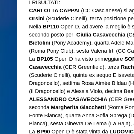
I RISULTATI:
CARLOTTA CAPPAI
(CC Cascianese) si ag
Orsini
(Scuderie Cinelli), terza posizione p
Nella
BP110
Open D, ad avere la meglio è 
secondo posto per
Giulia Casavecchia
(CE
Bietolini
(Pony Academy), quarta Adele Maria
(Roma Pony Club), sesta Valeria Irti (CC C
La
BP105
Open D ha visto primeggiare
SO
Casavecchia
(CER Greenfield), terza
Rach
(Scuderie Cinelli), quinte ex aequo Elisaveta
Dragoncello), settima Rosa Aimée Bildau (H
(Il Dragoncello) e Alessia Violo, decima Bea
ALESSANDRO CASAVECCHIA
(CER Green
seconda
Margherita Giacchetti
(Roma Pony
Fonte Bianca), quarta Anna Sofia Sprega (D
Bianca), sesta Ginevra De Lema (La Raja), 
La
BP90
Open D è stata vinta da
LUDOVIC