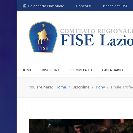
Calendario Nazionale
Concorsi
Banca dati FISE
HOME
DISCIPLINE
IL COMITATO
CALENDARIO
You are here:
Home
Discipline
Pony
Finale Trofe