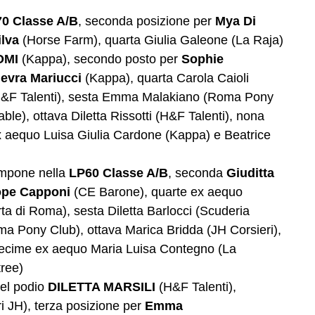
0 Classe A/B
, seconda posizione per
Mya Di
ilva
(Horse Farm), quarta Giulia Galeone (La Raja)
OMI
(Kappa), secondo posto per
Sophie
evra Mariucci
(Kappa), quarta Carola Caioli
 (H&F Talenti), sesta Emma Malakiano (Roma Pony
ble), ottava Diletta Rissotti (H&F Talenti), nona
ex aequo Luisa Giulia Cardone (Kappa) e Beatrice
 impone nella
LP60 Classe A/B
, seconda
Giuditta
ope Capponi
(CE Barone), quarte ex aequo
orta di Roma), sesta Diletta Barlocci (Scuderia
oma Pony Club), ottava Marica Bridda (JH Corsieri),
 decime ex aequo Maria Luisa Contegno (La
tree)
del podio
DILETTA MARSILI
(H&F Talenti),
i JH), terza posizione per
Emma