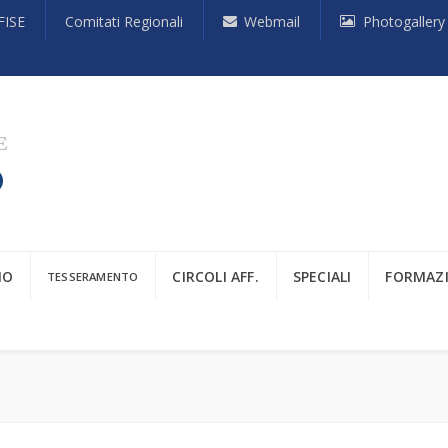
FISE
Comitati Regionali
Webmail
Photogallery
IO
CIRCOLI AFF.
SPECIALI
FORMAZ
TESSERAMENTO