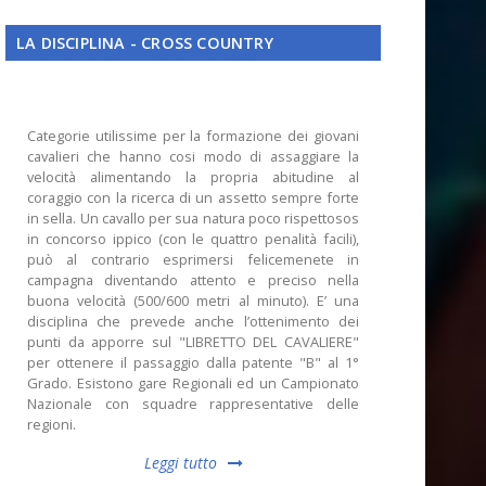
LA DISCIPLINA - CROSS COUNTRY
Categorie utilissime per la formazione dei giovani
cavalieri che hanno cosi modo di assaggiare la
velocità alimentando la propria abitudine al
coraggio con la ricerca di un assetto sempre forte
in sella. Un cavallo per sua natura poco rispettosos
in concorso ippico (con le quattro penalità facili),
può al contrario esprimersi felicemenete in
campagna diventando attento e preciso nella
buona velocità (500/600 metri al minuto). E’ una
disciplina che prevede anche l’ottenimento dei
punti da apporre sul "LIBRETTO DEL CAVALIERE"
per ottenere il passaggio dalla patente "B" al 1°
Grado. Esistono gare Regionali ed un Campionato
Nazionale con squadre rappresentative delle
regioni.
Leggi tutto