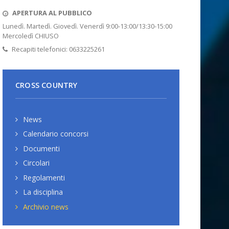
APERTURA AL PUBBLICO
Lunedì. Martedì. Giovedì. Venerdì 9:00-13:00/13:30-15:00
Mercoledì CHIUSO
Recapiti telefonici: 0633225261
CROSS COUNTRY
News
Calendario concorsi
Documenti
Circolari
Regolamenti
La disciplina
Archivio news