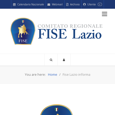
Calendario Nazionale
Webmail
Archivio
Utente
You are here:
Home
Fise Lazio informa