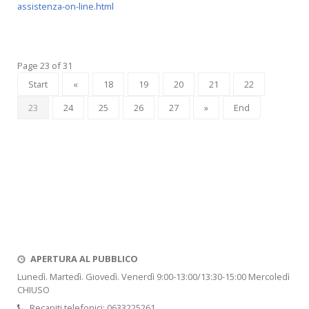
assistenza-on-line.html
Page 23 of 31
Start
«
18
19
20
21
22
23
24
25
26
27
»
End
APERTURA AL PUBBLICO
Lunedì. Martedì. Giovedì. Venerdì 9:00-13:00/13:30-15:00 Mercoledì
CHIUSO
Recapiti telefonici: 0633225261