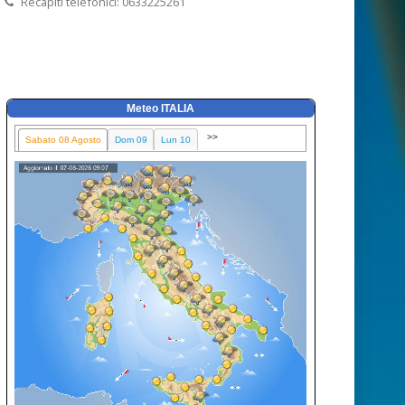
Recapiti telefonici: 0633225261
Meteo ITALIA