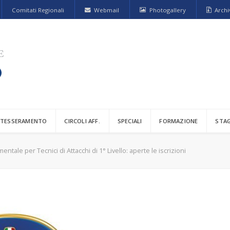
Comitati Regionali
Webmail
Photogallery
Archi
TESSERAMENTO
CIRCOLI AFF.
SPECIALI
FORMAZIONE
STA
ntale per Tecnici di Attacchi di 1° Livello: aperte le iscrizioni