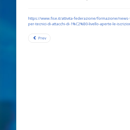
https://www.fise.it/attivita-federazione/formazione/new
per-tecnici-di-attacchi-di-1%C2%B0-livello-aperte-le-iscrizio
Prev