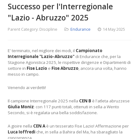
Successo per l'Interregionale
"Lazio - Abruzzo" 2025
Parent Category:
Discipline
Endurance
14 May 2025
E' terminato, nel migliore dei modi, il
Campionato
Interregionale "Lazio-Abruzzo"
di Endurance che, per la
Stagione Agonistica 2025, le rispettive dirigenze e Dipartimenti di
settore in
Fise Lazio
e
Fise Abruzzo
, ancora una volta, hanno
messo in campo.
Venendo ai verdetti!
Il campione Interregionale 2025 nella
CEN B
è l'atleta abruzzese
Giulia Moniz
: con 117 punti totali, ottenuti in sella a Wento
Secondo, si è regalata una bella soddisfazione.
A gioire nella
CEN A
è un tesserato Fise Lazio! Affermazione per
Luca Ioffredi
che, in sella a Bahira del Ma, ha sbaragliato la
concorrenza.