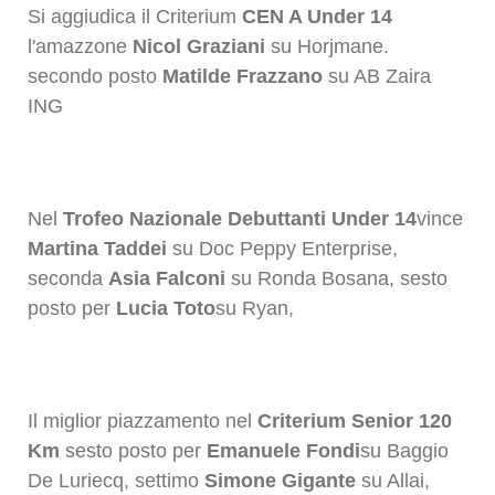
Si aggiudica il Criterium
CEN A Under 14
l'amazzone
Nicol Graziani
su Horjmane.
secondo posto
Matilde Frazzano
su AB Zaira
ING
Nel
Trofeo Nazionale Debuttanti Under 14
vince
Martina Taddei
su Doc Peppy Enterprise,
seconda
Asia Falconi
su Ronda Bosana, sesto
posto per
Lucia Toto
su Ryan,
Il miglior piazzamento nel
Criterium Senior 120
Km
sesto posto per
Emanuele Fondi
su Baggio
De Luriecq, settimo
Simone Gigante
su Allai,