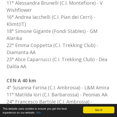
11° Alessandra Brunelli (C.I. Montefiore) - V
Wishflower
16° Andrea Iacchelli (C.I. Pian dei Cerri) -
Klimt(IT)
18° Simone Gigante (Fondi Stables) - GM
Alarika
22° Emma Coppetta (C.I. Trekking Club) -
Diamanta AA
23° Alice Caparrucci (C.I. Trekking Club) - Dea
Dalila AA
CEN A 40 km
4° Susanna Farina (C.I. Ambrosia) - L&M Amira
11° Matilda Iori (C.I. Barbarossa) - Peonias AA
24° Francesco Bartole (C.I. Ambrosia) -
Ranierofuri
This website uses cookies to ensure you get the best
Got it!
experience on our website.
Info
35° Mirko Gubini (C.I. Trekking Club) - Euforia