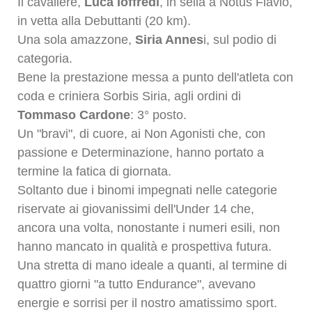
Il cavaliere,
Luca Ioffredi
, in sella a Notus Flavio,
in vetta alla Debuttanti (20 km).
Una sola amazzone,
Siria Annes
i, sul podio di
categoria.
Bene la prestazione messa a punto dell'atleta con
coda e criniera Sorbis Siria, agli ordini di
Tommaso Cardone
: 3° posto.
Un "bravi", di cuore, ai Non Agonisti che, con
passione e Determinazione, hanno portato a
termine la fatica di giornata.
Soltanto due i binomi impegnati nelle categorie
riservate ai giovanissimi dell'Under 14 che,
ancora una volta, nonostante i numeri esili, non
hanno mancato in qualità e prospettiva futura.
Una stretta di mano ideale a quanti, al termine di
quattro giorni "a tutto Endurance", avevano
energie e sorrisi per il nostro amatissimo sport.