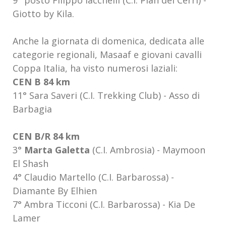
9° posto Filippo Iacchelli (C.I. Pian dei Cerri) -
Giotto by Kila.
Anche la giornata di domenica, dedicata alle
categorie regionali, Masaaf e giovani cavalli
Coppa Italia, ha visto numerosi laziali:
CEN B 84 km
11° Sara Saveri (C.I. Trekking Club) - Asso di
Barbagia
CEN B/R 84 km
3°
Marta Galetta
(C.I. Ambrosia) - Maymoon
El Shash
4° Claudio Martello (C.I. Barbarossa) -
Diamante By Elhien
7° Ambra Ticconi (C.I. Barbarossa) - Kia De
Lamer