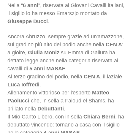
Nella "
6 anni
", riservata ai Giovani Cavalli italiani,
il sigillo lo ha messo Emarszjo montato da
Giuseppe Ducci
.
Ancora Abruzzo, sempre grazie ad un'amazzone,
sul gradino più alto del podio anche nella
CEN A
:
a gioire,
Giulia Moniz
su Emma di Gallura ha
dettato legge anche nella categoria riservata ai
cavalli di
5 anni
MASAF
.
Al terzo gradino del podio, nella
CEN A
, il laziale
Luca Ioffredi
.
Allenamento vittorioso per l'esperto
Matteo
Paolucci
che, in sella a Faioud el Shams, ha
brillato nella
Debuttanti
.
Il Mio Canto Libero, con in sella
Chiara Berni
, ha
debuttato vincendo: tornano a casa con il sigillo
nella categoria
4 anni
MASAF
.