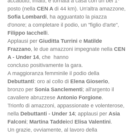
accaduto,
infatti, è tornata a casa con un bel 1°
posto (nella
CEN A
di 44 km).
Un'altra amazzone,
Sofia Lombardi
, ha agguantato la piazza
d'onore; a completare il podio, un "figlio
d'arte",
Filippo Iacchell
i.
Applausi per
Giuditta Turrini
e
Matilde
Frazzano
,
le due amazzoni impegnate nella
CEN
A - Under 14
, che
hanno
concluso
positivamente
la gara.
A maggioranza femminile il podio della
Debuttanti
: oro al collo di
Elena Gioserio
,
bronzo per
Sonia
Sanclementi
;
all'argento il
cavaliere abruzzese
Antonio Forgione
.
Trionfo di amazzoni, appassionate e volenterose,
nella
Debuttanti - Under 14
; applausi per
Asia
Falconi
;
Martina Taddei
ed
Elisa Valentini
.
Un grazie, ovviamente, al lavoro della