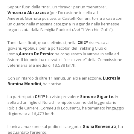
Seppur fuori dalla "tris", un "bravo" per un "senatore",
Vincenzo Abruzzese
(per l'occasione in sella ad
Ameera). Giornata positiva, ai Castelli Romani: torna a casa con
un quarto nella massima categoria in agenda nella kermesse
organizzata dalla Famiglia Paolucci (Asd "Il Vecchio Gufo").
Tanti classificati, quanti eliminati, nella
CEI2*
riservata ai
giovani. Applausi per la portacolori del Trekking Club di
Roma,
Aurora De Persio
: ha conquistato la vittoria in sella ad
Astore. Il binomio ha ricevuto il "disco vede" della Commissione
veterinaria alla media di 13,538 km/h.
Con un ritardo di oltre 11 minuti, un'altra amazzone,
Lucrezia
Romina Mondini
, ha sorriso.
La partecipata
CEI1*
ha visto prevalere
Simone Gigante
. In
sella ad un figlio di Nurachi e nipote uterino del leggendario
Rubis de Carrere, Corimeu di Locusantu, ha terminato l'ingaggio
di giornata a 16,473 km/h.
L'unica amazzone sul podio di categoria,
Giulia Benvenuti
, ha
agguantato l'argento.