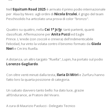
Nell'
Equitum
Road 2025
è arrivato il primo podio internazionale
per Alaa by Nives: agli ordini di
Nicola Erculei
, il grigio del team
Peschisolido ha articolato una prova di color "bronzo".
Quattro su quattro, nella
Cei 1* Jr/Jy
: tanti partenti, quanti
classificati. Affermazione per
Anita Pucci
ed Eagle
Prince. L'erede (con zoccoli e criniera) dell'indimenticabile
Felicidad, ha vinto la volata contro il binomio formato da
Giada
Neri
e Cm Iris Ruella.
A distanza, un altro targato "Ruella", Lupin, ha portato sul podio
Lorenzo Gagliardo
.
Con oltre venti minuti dalla testa,
Ilaria Di Mitri
e Zurfuru hanno
fatto loro la quarta posizione di categoria.
Un sabato davvero tanto bello: ha dato luce, grazie
all'Endurance, ai Pratoni del Vivaro.
A cura di Maurizio Paolucci - Delegato Tecnico