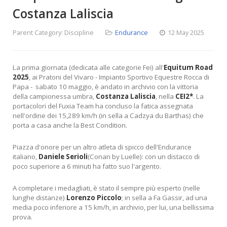
Costanza Laliscia
Parent Category:
Discipline
Endurance
12 May 2025
La prima giornata (dedicata alle categorie Fei) all'
Equitum
Road
2025
, ai Pratoni del Vivaro - Impianto Sportivo Equestre Rocca di
Papa - sabato 10 maggio, è andato in archivio con la vittoria
della campionessa umbra,
Costanza Laliscia
, nella
CEI2*
. La
portacolori del Fuxia Team ha concluso la fatica assegnata
nell'ordine dei 15,289 km/h (in sella a Cadzya du Barthas) che
porta a casa anche la Best Condition.
Piazza d'onore per un altro atleta di spicco dell'Endurance
italiano,
Daniele Serioli
(Conan by Luelle): con un distacco di
poco superiore a 6 minuti ha fatto suo l'argento.
A completare i medagliati, è stato il sempre più esperto (nelle
lunghe distanze)
Lorenzo Piccolo
; in sella a Fa Gassir, ad una
media poco inferiore a 15 km/h, in archivio, per lui, una bellissima
prova.