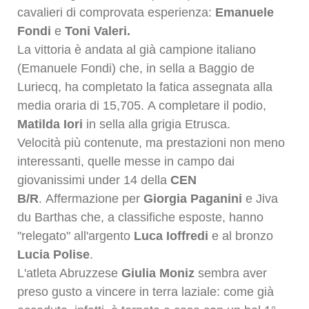
cavalieri di comprovata esperienza:
Emanuele
Fondi
e
Toni Valeri.
La vittoria è andata al già campione italiano
(Emanuele Fondi) che, in sella a Baggio de
Luriecq, ha
completato
la fatica assegnata alla
media oraria di 15,705.
A completare il podio,
Matilda Iori
in sella alla grigia Etrusca.
Velocità più contenute, ma prestazioni non meno
interessanti, quelle messe in campo dai
giovanissimi
under 14 della
CEN
B/R
.
Affermazione per
Giorgia Paganini
e Jiva
du Barthas che, a classifiche esposte, hanno
"relegato" all'argento
Luca Ioffredi
e al bronzo
Lucia Polise
.
L'atleta Abruzzese
Giulia Moniz
sembra aver
preso gusto a vincere in terra laziale: come già