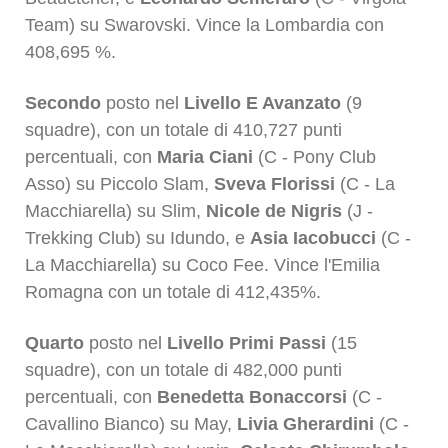
Team) su Swarovski. Vince la Lombardia con
408,695 %.
Secondo
posto nel
Livello E Avanzato
(9
squadre), con un totale di 410,727 punti
percentuali, con
Maria Ciani
(C - Pony Club
Asso) su Piccolo Slam,
Sveva Florissi
(C - La
Macchiarella) su Slim,
Nicole de Nigris
(J -
Trekking Club) su Idundo, e
Asia Iacobucci
(C -
La Macchiarella) su Coco Fee. Vince l'Emilia
Romagna con un totale di 412,435%.
Quarto
posto nel
Livello Primi Passi
(15
squadre), con un totale di 482,000 punti
percentuali, con
Benedetta Bonaccorsi
(C -
Cavallino Bianco) su May,
Livia Gherardini
(C -