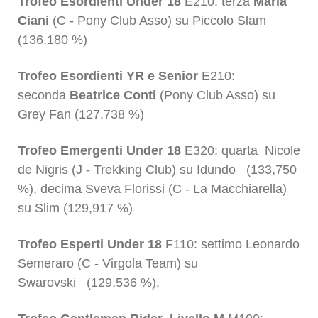
Trofeo Esordienti Under 18
E210: terza
Maria
Ciani
(C - Pony Club Asso) su Piccolo Slam
(136,180 %)
Trofeo Esordienti YR e Senior
E210:
seconda
Beatrice Conti
(Pony Club Asso) su
Grey Fan (127,738 %)
Trofeo Emergenti Under 18
E320: quarta Nicole
de Nigris (J - Trekking Club) su Idundo (133,750
%), decima Sveva Florissi (C - La Macchiarella)
su Slim (129,917 %)
Trofeo Esperti Under 18
F110: settimo
Leonardo
Semeraro (C - Virgola Team) su
Swarovski (129,536 %),