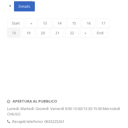
Details
Start
«
13
14
15
16
17
18
19
20
21
22
»
End
APERTURA AL PUBBLICO
Lunedì. Martedì. Giovedì. Venerdì 9:00-13:00/13:30-15:00 Mercoledì
CHIUSO
Recapiti telefonici: 0633225261