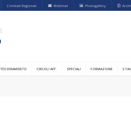
Comitati Regionali
Webmail
Photogallery
Archi
TESSERAMENTO
CIRCOLI AFF.
SPECIALI
FORMAZIONE
STA