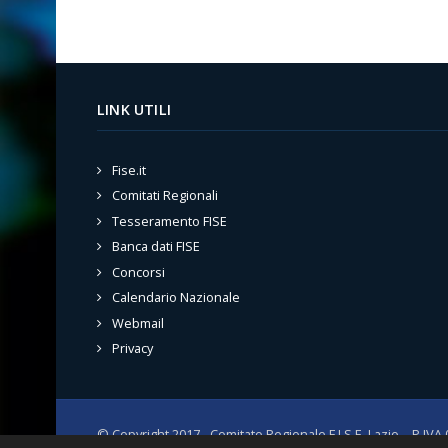
LINK UTILI
Fise.it
Comitati Regionali
Tesseramento FISE
Banca dati FISE
Concorsi
Calendario Nazionale
Webmail
Privacy
© Copyright 2017 - Comitato Regionale F.I.S.E. Lazio. - P.IV