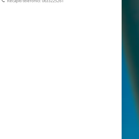
Recapiti telefonici: 0633225261